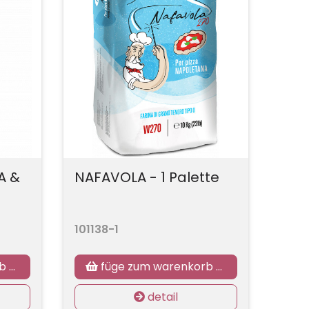
A &
NAFAVOLA - 1 Palette
101138-1
zu
füge zum warenkorb hinzu
detail