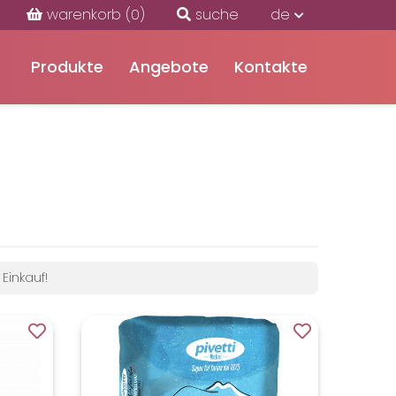
warenkorb
(0)
suche
de
Produkte
Angebote
Kontakte
Einkauf!