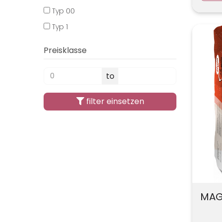
Typ 00
Typ 1
Preisklasse
to
filter einsetzen
MAGG