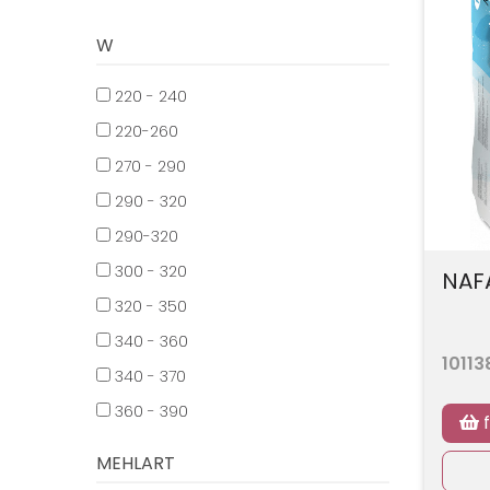
W
220 - 240
220-260
270 - 290
290 - 320
290-320
300 - 320
NAF
320 - 350
340 - 360
10113
340 - 370
360 - 390
f
MEHLART