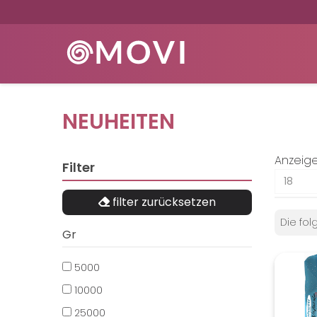
NEUHEITEN
Anzeig
Filter
filter zurücksetzen
Die fol
Gr
5000
10000
25000