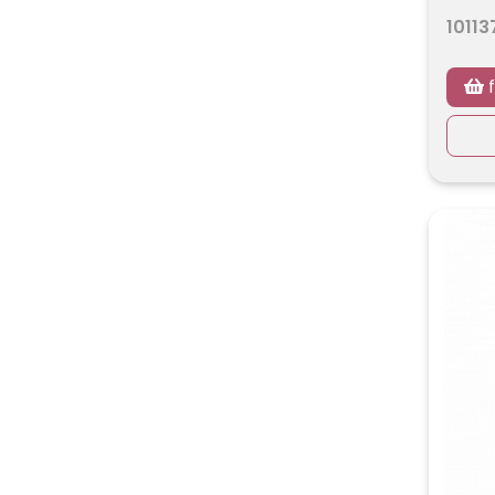
10113
f