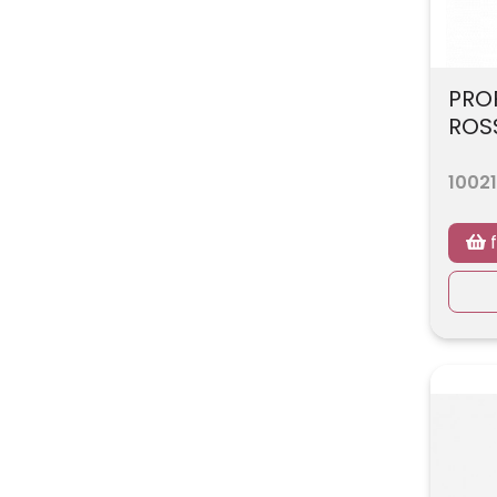
PRO
ROSS
10021
f