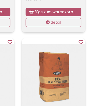
zu
füge zum warenkorb hinzu
detail