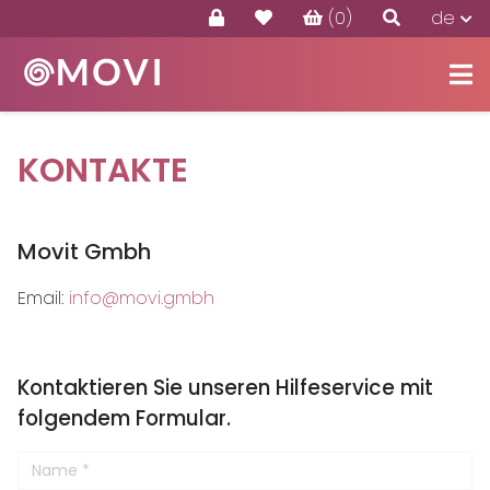
(0)
de
Produkte
Angebote
KONTAKTE
Kontakte
Movit Gmbh
Email:
info@movi.gmbh
Kontaktieren Sie unseren Hilfeservice mit
folgendem Formular.