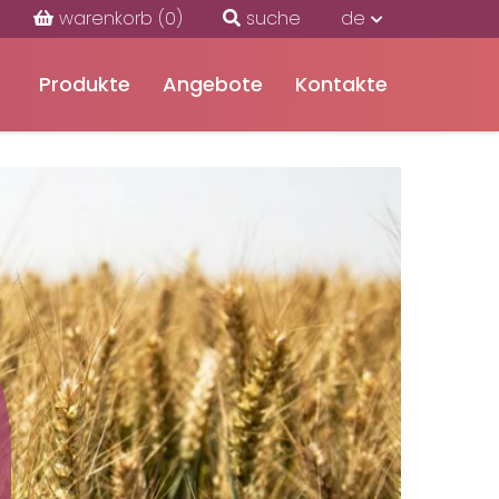
warenkorb
(0)
suche
de
Produkte
Angebote
Kontakte