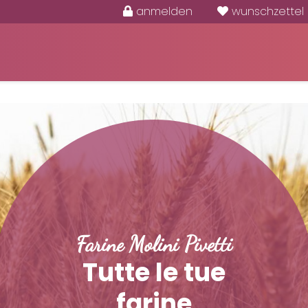
anmelden
wunschzettel
Farine Molini Pivetti
Tutte le tue
farine