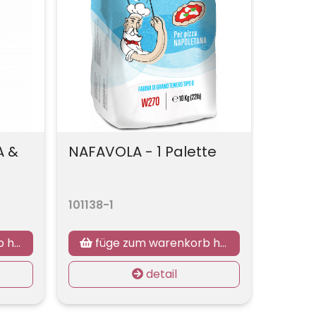
A &
NAFAVOLA - 1 Palette
101138-1
nzu
füge zum warenkorb hinzu
detail