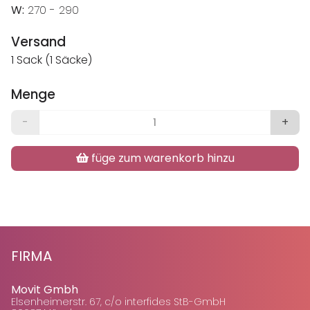
W:
270 - 290
Versand
1 Sack (1 Säcke)
Menge
-
+
füge zum warenkorb hinzu
FIRMA
Movit Gmbh
Elsenheimerstr. 67, c/o interfides StB-GmbH