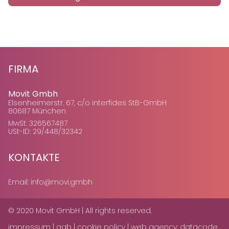
FIRMA
Movit Gmbh
Elsenheimerstr. 67, c/o interfides StB-GmbH
80687 München
MwSt: 326567487
USt-ID: 29/448/32342
KONTAKTE
Email:
info@movi.gmbh
© 2020 Movit GmbH | All rights reserved.
impressum
|
agb
|
cookie policy
|
web agency: datacode