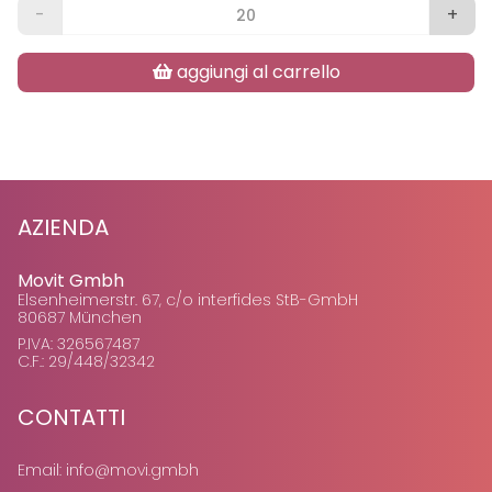
-
+
aggiungi al carrello
AZIENDA
Movit Gmbh
Elsenheimerstr. 67, c/o interfides StB-GmbH
80687 München
P.IVA: 326567487
C.F.: 29/448/32342
CONTATTI
Email:
info@movi.gmbh