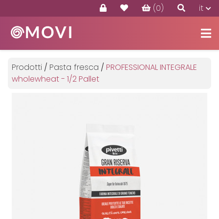
(0)
it
Prodotti
Offerte
Prodotti
/
Pasta fresca
/
PROFESSIONAL INTEGRALE
Contatti
wholewheat - 1/2 Pallet